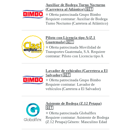
Auxiliar de Bodega Turno Nocturno
(Carretera al Atlántico) 🇬🇹
⭐ Oferta patrocinada Grupo Bimbo
Requiere contratar: Auxiliar de Bodega
Turno Nocturno (Carretera al Atlántico)
Géne...
Piloto con Licencia tipo A (Z.1
Guatemala) 🇬🇹
⭐ Oferta patrocinada Movilidad de
Transportes Guatemala, S.A. Requiere
contratar: Piloto con Licencia tipo A
(Z....
Lavador de vehículos (Carretera a El
Salvador) 🇬🇹
⭐ Oferta patrocinada Grupo Bimbo
Requiere contratar: Lavador de
vehículos (Carretera a El Salvador)
Género: A...
Asistente de Bodega (Z.12 Petapa)
🇬🇹
⭐ Oferta patrocinada Globalflex
Requiere contratar: Asistente de Bodega
(Z.12 Petapa) Género: Masculino Edad
o r...