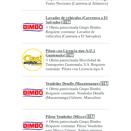
Turno Nocturno (Carretera al Atlántico)
Géne...
Lavador de vehículos (Carretera a El
Salvador) 🇬🇹
⭐ Oferta patrocinada Grupo Bimbo
Requiere contratar: Lavador de
vehículos (Carretera a El Salvador)
Género: A...
Piloto con Licencia tipo A (Z.1
Guatemala) 🇬🇹
⭐ Oferta patrocinada Movilidad de
Transportes Guatemala, S.A. Requiere
contratar: Piloto con Licencia tipo A
(Z....
Vendedor Detalle (Mazatenango) 🇬🇹
⭐ Oferta patrocinada Grupo Bimbo
Requiere contratar: Vendedor Detalle
(Mazatenango) Género: Masculino
Edad o ran...
Piloto Vendedor (Mixco) 🇬🇹
⭐ Oferta patrocinada Grupo Bimbo
Requiere contratar: Piloto Vendedor
para Mixco Género: Ambos géneros