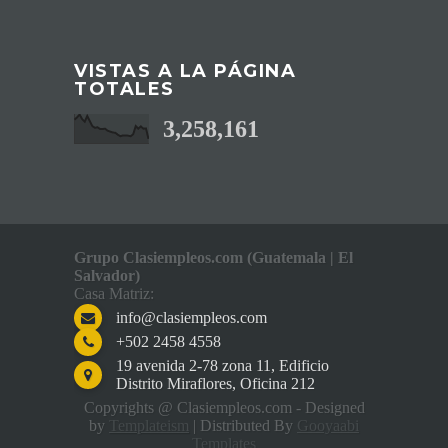
VISTAS A LA PÁGINA
TOTALES
3,258,161
Grupo Clasiempleos.com (Guatemala | El
Salvador)
Casa Matriz:
info@clasiempleos.com
+502 2458 4558
19 avenida 2-78 zona 11, Edificio
Distrito Miraflores, Oficina 212
Copyrights @ Clasiempleos.com - Designed
by
Templateism
| Distributed By
Gooyaabi
Templates